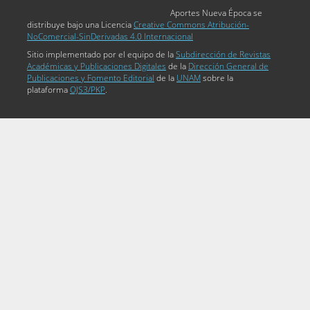
Aportes Nueva Época se
distribuye bajo una Licencia
Creative Commons Atribución-
NoComercial-SinDerivadas 4.0 Internacional
Sitio implementado por el equipo de la
Subdirección de Revistas
Académicas y Publicaciones Digitales
de la
Dirección General de
Publicaciones y Fomento Editorial
de la
UNAM
sobre la
plataforma
OJS3/PKP
.