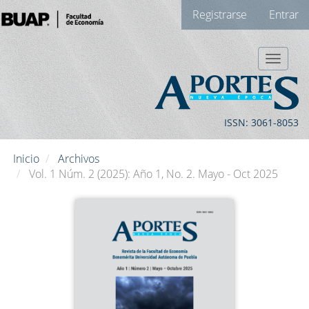
Navegación
Registrarse
Entrar
principal
Contenido
principal
Toggle
Barra
navigat
lateral
ISSN: 3061-8053
Inicio
Archivos
Vol. 1 Núm. 2 (2025): Año 1, No. 2. Mayo - Oct 2025