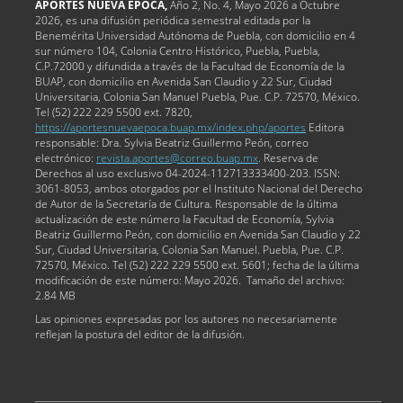
APORTES NUEVA ÉPOCA,
Año 2, No. 4, Mayo 2026 a Octubre
2026, es una difusión periódica semestral editada por la
Benemérita Universidad Autónoma de Puebla, con domicilio en 4
sur número 104, Colonia Centro Histórico, Puebla, Puebla,
C.P.72000 y difundida a través de la Facultad de Economía de la
BUAP, con domicilio en Avenida San Claudio y 22 Sur, Ciudad
Universitaria, Colonia San Manuel Puebla, Pue. C.P. 72570, México.
Tel (52) 222 229 5500 ext. 7820,
https://aportesnuevaepoca.buap.mx/index.php/aportes
Editora
responsable: Dra. Sylvia Beatriz Guillermo Peón, correo
electrónico:
revista.aportes@correo.buap.mx
. Reserva de
Derechos al uso exclusivo 04-2024-112713333400-203. ISSN:
3061-8053, ambos otorgados por el Instituto Nacional del Derecho
de Autor de la Secretaría de Cultura. Responsable de la última
actualización de este número la Facultad de Economía, Sylvia
Beatriz Guillermo Peón, con domicilio en Avenida San Claudio y 22
Sur, Ciudad Universitaria, Colonia San Manuel. Puebla, Pue. C.P.
72570, México. Tel (52) 222 229 5500 ext. 5601; fecha de la última
modificación de este número: Mayo 2026. Tamaño del archivo:
2.84 MB
Las opiniones expresadas por los autores no necesariamente
reflejan la postura del editor de la difusión.
_____________________________________________________________________________